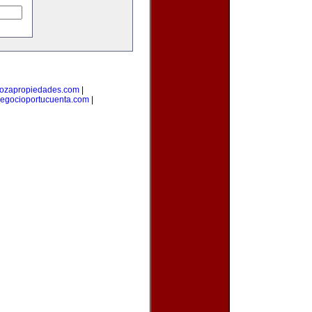
ozapropiedades.com
|
egocioportucuenta.com
|