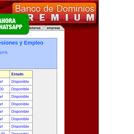
esiones y Empleo
oría.
Estado
ar!
Disponible
.00
Disponible
ar!
Disponible
ar!
Disponible
ar!
Disponible
ar!
Disponible
ar!
Disponible